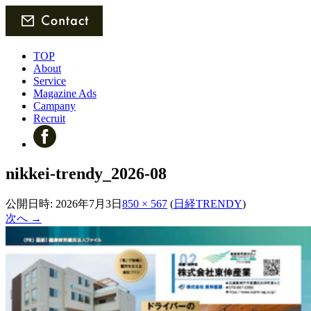
TOP
About
Service
Magazine Ads
Campany
Recruit
nikkei-trendy_2026-08
公開日時:
2026年7月3日
850 × 567
(
日経TRENDY
)
次へ →