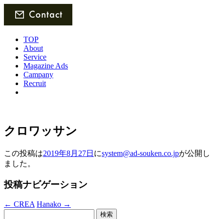
TOP
About
Service
Magazine Ads
Campany
Recruit
クロワッサン
この投稿は
2019年8月27日
に
system@ad-souken.co.jp
が公開し
ました
。
投稿ナビゲーション
←
CREA
Hanako
→
検