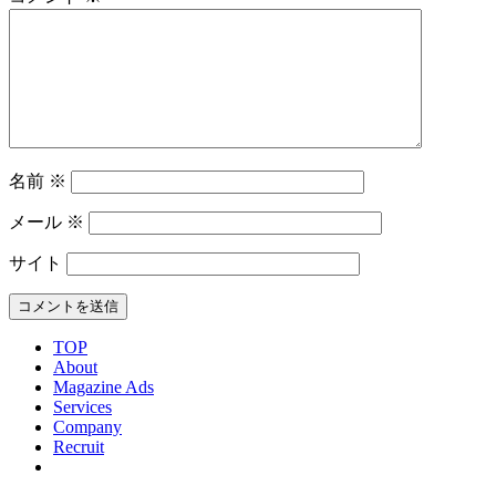
名前
※
メール
※
サイト
TOP
About
Magazine Ads
Services
Company
Recruit