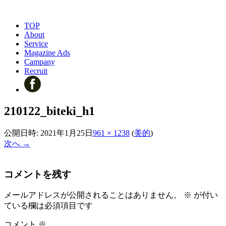
TOP
About
Service
Magazine Ads
Campany
Recruit
210122_biteki_h1
公開日時:
2021年1月25日
961 × 1238
(
美的
)
次へ →
コメントを残す
メールアドレスが公開されることはありません。
※
が付い
ている欄は必須項目です
コメント
※