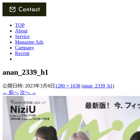
TOP
About
Service
Magazine Ads
Campany
Recruit
anan_2339_h1
公開日時:
2023年3月8日
1280 × 1638
(
anan_2339_h1
)
← 前へ
次へ →