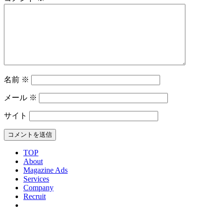
名前
※
メール
※
サイト
TOP
About
Magazine Ads
Services
Company
Recruit