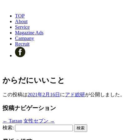
TOP
About
Service
Magazine Ads
Campany
Recruit
からだにいいこと
この投稿は
2021年2月16日
に
アド総研
が公開しました
。
投稿ナビゲーション
←
Tarzan
女性セブン
→
検索: