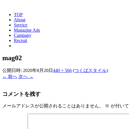
TOP
About
Service
Magazine Ads
Campany
Recruit
mag02
公開日時:
2020年8月20日
440 × 566
(
つくばスタイル
)
← 前へ
次へ →
コメントを残す
メールアドレスが公開されることはありません。
※
が付いて