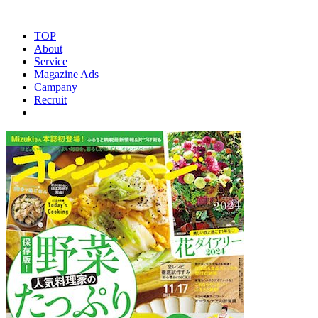
TOP
About
Service
Magazine Ads
Campany
Recruit