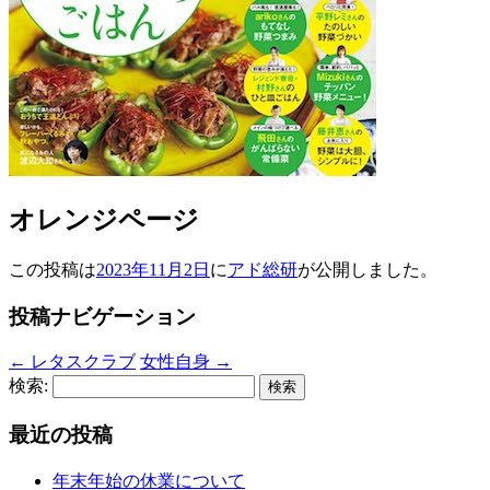
オレンジページ
この投稿は
2023年11月2日
に
アド総研
が公開しました
。
投稿ナビゲーション
←
レタスクラブ
女性自身
→
検索:
最近の投稿
年末年始の休業について