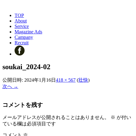
TOP
About
Service
Magazine Ads
Campany
Recruit
soukai_2024-02
公開日時:
2024年1月16日
418 × 567
(
壮快
)
次へ →
コメントを残す
メールアドレスが公開されることはありません。
※
が付い
ている欄は必須項目です
コメント
※