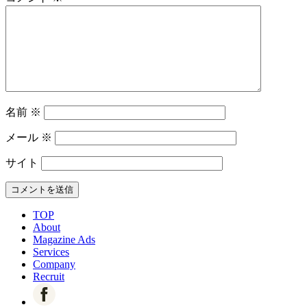
名前
※
メール
※
サイト
TOP
About
Magazine Ads
Services
Company
Recruit