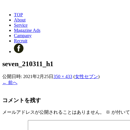
TOP
About
Service
Magazine Ads
Campany
Recruit
seven_210311_h1
公開日時:
2021年2月25日
350 × 433
(
女性セブン
)
← 前へ
コメントを残す
メールアドレスが公開されることはありません。
※
が付いて