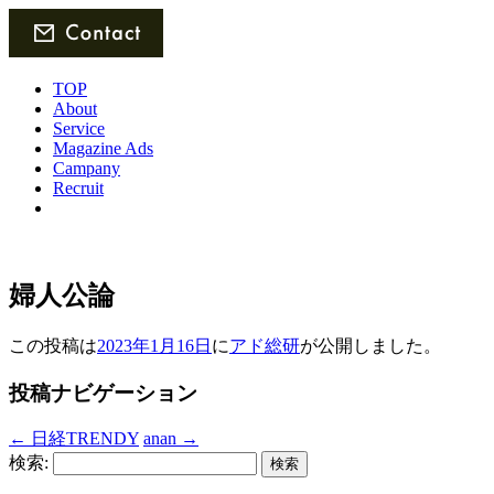
TOP
About
Service
Magazine Ads
Campany
Recruit
婦人公論
この投稿は
2023年1月16日
に
アド総研
が公開しました
。
投稿ナビゲーション
←
日経TRENDY
anan
→
検索: