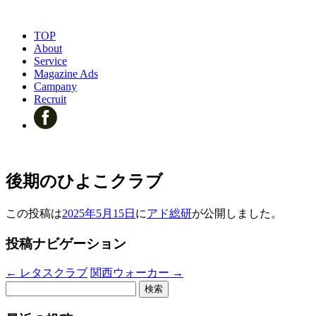
TOP
About
Service
Magazine Ads
Campany
Recruit
後期のひよこクラブ
この投稿は
2025年5月15日
に
アド総研
が公開しました
。
投稿ナビゲーション
←
レタスクラブ
関西ウォーカー
→
検
索: