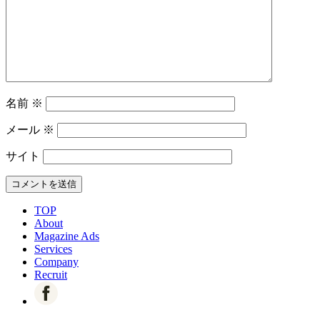
名前
※
メール
※
サイト
TOP
About
Magazine Ads
Services
Company
Recruit