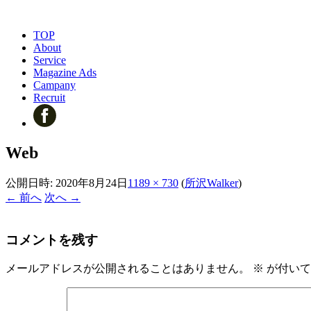
TOP
About
Service
Magazine Ads
Campany
Recruit
Web
公開日時:
2020年8月24日
1189 × 730
(
所沢Walker
)
← 前へ
次へ →
コメントを残す
メールアドレスが公開されることはありません。
※
が付いて