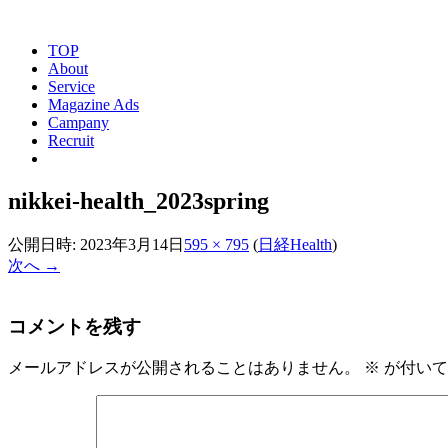
TOP
About
Service
Magazine Ads
Campany
Recruit
nikkei-health_2023spring
公開日時:
2023年3月14日
595 × 795
(
日経Health
)
次へ →
コメントを残す
メールアドレスが公開されることはありません。
※
が付いて