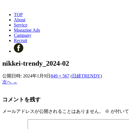
TOP
About
Service
Magazine Ads
Campany
Recruit
nikkei-trendy_2024-02
公開日時:
2024年1月9日
849 × 567
(
日経TRENDY
)
次へ →
コメントを残す
メールアドレスが公開されることはありません。
※
が付いて