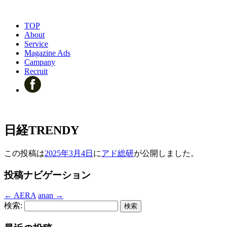
TOP
About
Service
Magazine Ads
Campany
Recruit
日経TRENDY
この投稿は
2025年3月4日
に
アド総研
が公開しました
。
投稿ナビゲーション
←
AERA
anan
→
検索: