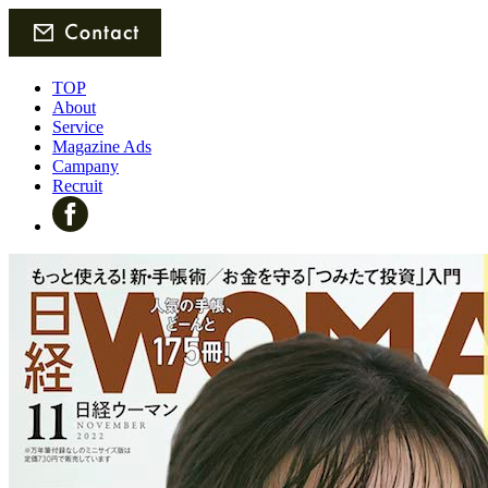
TOP
About
Service
Magazine Ads
Campany
Recruit