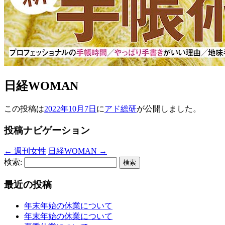
日経WOMAN
この投稿は
2022年10月7日
に
アド総研
が公開しました
。
投稿ナビゲーション
←
週刊女性
日経WOMAN
→
検索:
最近の投稿
年末年始の休業について
年末年始の休業について