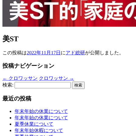
美ST
この投稿は
2022年11月17日
に
アド総研
が公開しました
。
投稿ナビゲーション
←
クロワッサン
クロワッサン
→
検索:
最近の投稿
年末年始の休業について
年末年始の休業について
夏季休業について
年末年始休暇について