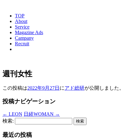
TOP
About
Service
Magazine Ads
Campany
Recruit
週刊女性
この投稿は
2022年9月27日
に
アド総研
が公開しました
。
投稿ナビゲーション
←
LEON
日経WOMAN
→
検索:
最近の投稿