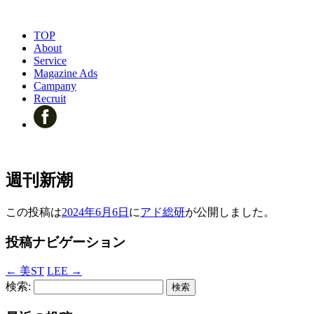
TOP
About
Service
Magazine Ads
Campany
Recruit
週刊新潮
この投稿は
2024年6月6日
に
アド総研
が公開しました
。
投稿ナビゲーション
←
美ST
LEE
→
検索: