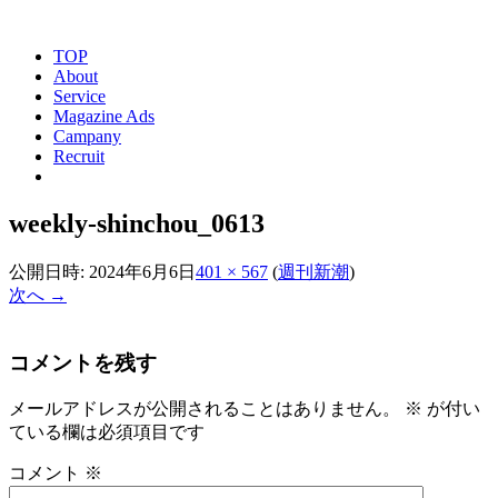
TOP
About
Service
Magazine Ads
Campany
Recruit
weekly-shinchou_0613
公開日時:
2024年6月6日
401 × 567
(
週刊新潮
)
次へ →
コメントを残す
メールアドレスが公開されることはありません。
※
が付い
ている欄は必須項目です
コメント
※