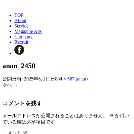
TOP
About
Service
Magazine Ads
Campany
Recruit
anan_2450
公開日時:
2025年6月11日
884 × 567
(
anan
)
次へ →
コメントを残す
メールアドレスが公開されることはありません。
※
が付い
ている欄は必須項目です
コメント
※