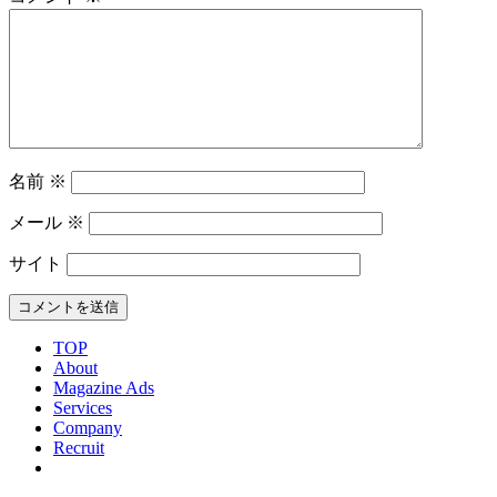
名前
※
メール
※
サイト
TOP
About
Magazine Ads
Services
Company
Recruit