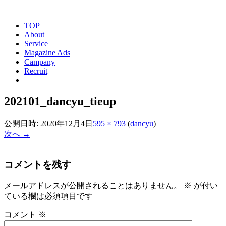
TOP
About
Service
Magazine Ads
Campany
Recruit
202101_dancyu_tieup
公開日時:
2020年12月4日
595 × 793
(
dancyu
)
次へ →
コメントを残す
メールアドレスが公開されることはありません。
※
が付い
ている欄は必須項目です
コメント
※