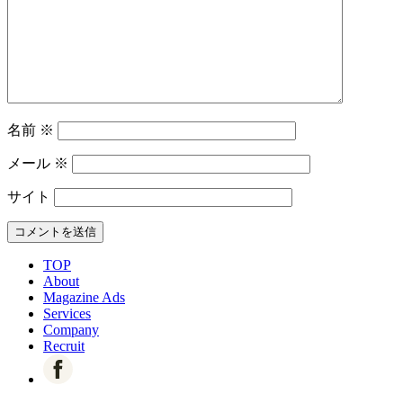
名前
※
メール
※
サイト
TOP
About
Magazine Ads
Services
Company
Recruit