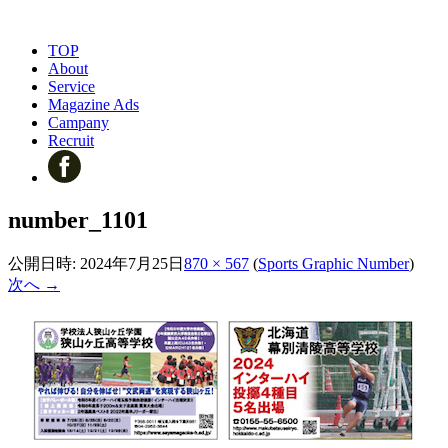
TOP
About
Service
Magazine Ads
Campany
Recruit
number_1101
公開日時:
2024年7月25日
870 × 567
(
Sports Graphic Number
)
次へ →