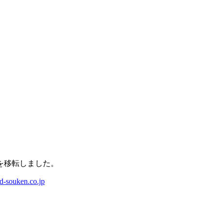
。
を移転しました。
-souken.co.jp