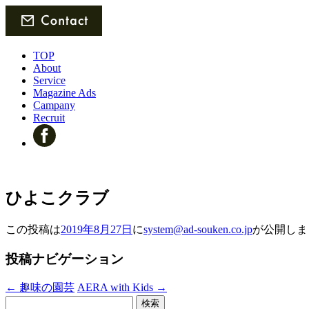
TOP
About
Service
Magazine Ads
Campany
Recruit
ひよこクラブ
この投稿は
2019年8月27日
に
system@ad-souken.co.jp
が公開しま
投稿ナビゲーション
←
趣味の園芸
AERA with Kids
→
検