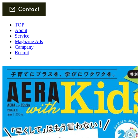
TOP
About
Service
Magazine Ads
Campany
Recruit