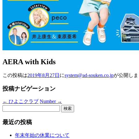
AERA with Kids
この投稿は
2019年8月27日
に
system@ad-souken.co.jp
が公開しま
投稿ナビゲーション
←
ひよこクラブ
Number
→
検
索:
最近の投稿
年末年始の休業について