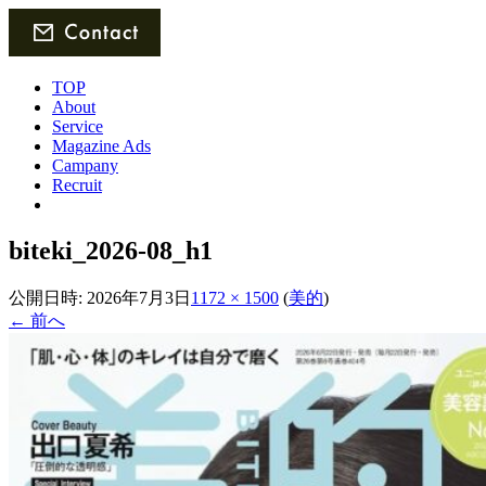
TOP
About
Service
Magazine Ads
Campany
Recruit
biteki_2026-08_h1
公開日時:
2026年7月3日
1172 × 1500
(
美的
)
← 前へ