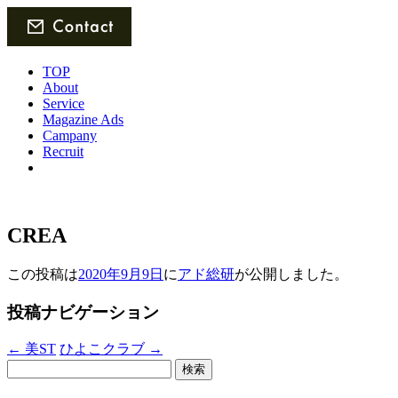
TOP
About
Service
Magazine Ads
Campany
Recruit
CREA
この投稿は
2020年9月9日
に
アド総研
が公開しました
。
投稿ナビゲーション
←
美ST
ひよこクラブ
→
検
索: