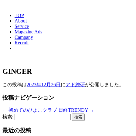
TOP
About
Service
Magazine Ads
Campany
Recruit
GINGER
この投稿は
2023年12月26日
に
アド総研
が公開しました
。
投稿ナビゲーション
←
初めてのひよこクラブ
日経TRENDY
→
検索:
最近の投稿