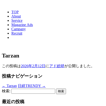
TOP
About
Service
Magazine Ads
Campany
Recruit
Tarzan
この投稿は
2026年2月12日
に
アド総研
が公開しました
。
投稿ナビゲーション
←
Tarzan
日経TRENDY
→
検索:
最近の投稿