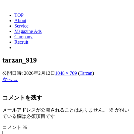
TOP
About
Service
Magazine Ads
Campany
Recruit
tarzan_919
公開日時:
2026年2月12日
1048 × 709
(
Tarzan
)
次へ →
コメントを残す
メールアドレスが公開されることはありません。
※
が付い
ている欄は必須項目です
コメント
※